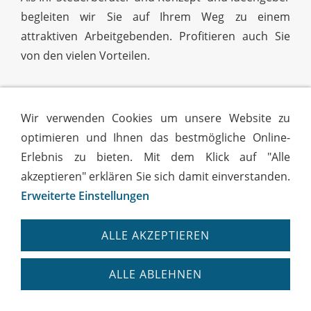
begleiten wir Sie auf Ihrem Weg zu einem
attraktiven Arbeitgebenden. Profitieren auch Sie
von den vielen Vorteilen.
Motivieren Sie Ihre Mitarbeitenden durch mehr
Wir verwenden Cookies um unsere Website zu
Netto im Portemonnaie
optimieren und Ihnen das bestmögliche Online-
Reduzieren Sie spürbar Ihre Lohnnebenkosten
Erlebnis zu bieten. Mit dem Klick auf "Alle
akzeptieren" erklären Sie sich damit einverstanden.
Binden Sie Ihre Mitarbeitenden an Ihr
Erweiterte Einstellungen
Unternehmen mit attraktiven Gehaltsextras
Wirken Sie innerbetrieblichen
ALLE AKZEPTIEREN
Gehaltsvergleichen entgegen
ALLE ABLEHNEN
Machen Sie Ihre Löhne transparent und
verständlich für Ihre Belegschaft